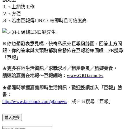
１、上網找工作
２、方便
３、若由巨報傳LINE，較即時且可信度高
※你也想發表意見嗎？快寄私訊來巨報粉絲團，回答上方問
題，你的答案與大頭貼都將會發佈在巨報粉絲團喔！FB搜尋
「巨報」
★
更多在地生活資訊／求職求才／租屋跳蚤／旅遊美食，
www.GBO.com.tw
請速洽嘉義在地報～巨報網站：
★
想隨時掌握嘉義即時生活資訊，歡迎按讚加入「巨報」臉
書：
http://www.facebook.com/gbonews
或ＦＢ搜尋「巨報」
載入更多