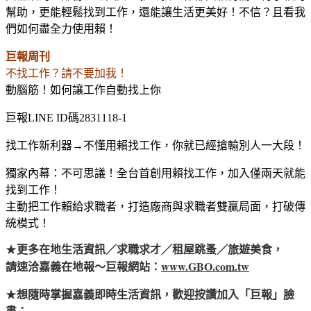
幫助，更能輕鬆找到工作，還能讓生活更美好！不信？且看我
們如何盡全力使用賴！
巨報周刊
不找工作？請不要加我！
動腦筋！如何讓工作自動找上你
巨報LINE ID碼2831118-1
找工作新利器→不懂用賴找工作，你就已經搶輸別人一大段！
獨家內幕：不可思議！全台首創用賴找工作，加入僅兩天就能
找到工作！
主動把工作賴給求職者，打造廠商與求職者雙贏局面，打破傳
統模式！
★
更多在地生活資訊／求職求才／租屋跳蚤／旅遊美食，
www.GBO.com.tw
請速洽嘉義在地報～巨報網站：
★
想隨時掌握嘉義即時生活資訊，歡迎按讚加入「巨報」臉