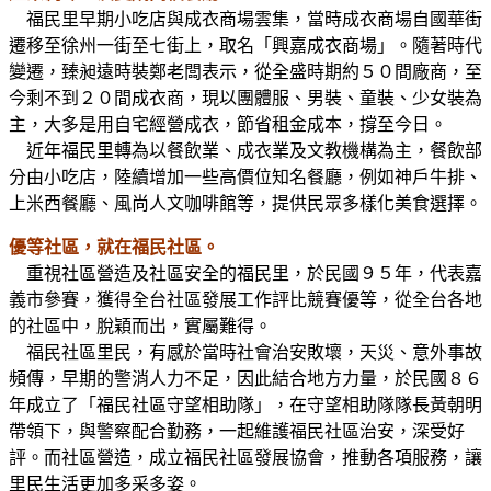
福民里早期小吃店與成衣商場雲集，當時成衣商場自國華街
遷移至徐州一街至七街上，取名「興嘉成衣商場」。隨著時代
變遷，臻昶遠時裝鄭老闆表示，從全盛時期約５０間廠商，至
今剩不到２０間成衣商，現以團體服、男裝、童裝、少女裝為
主，大多是用自宅經營成衣，節省租金成本，撐至今日。
近年福民里轉為以餐飲業、成衣業及文教機構為主，餐飲部
分由小吃店，陸續增加一些高價位知名餐廳，例如神戶牛排、
上米西餐廳、風尚人文咖啡館等，提供民眾多樣化美食選擇。
優等社區，就在福民社區。
重視社區營造及社區安全的福民里，於民國９５年，代表嘉
義市參賽，獲得全台社區發展工作評比競賽優等，從全台各地
的社區中，脫穎而出，實屬難得。
福民社區里民，有感於當時社會治安敗壞，天災、意外事故
頻傳，早期的警消人力不足，因此結合地方力量，於民國８６
年成立了「福民社區守望相助隊」，在守望相助隊隊長黃朝明
帶領下，與警察配合勤務，一起維護福民社區治安，深受好
評。而社區營造，成立福民社區發展協會，推動各項服務，讓
里民生活更加多采多姿。