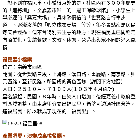
想不到在福民里，小編很意外的是，社區內有３００年歷史
的「道將圳」、全嘉義市唯一的「冠王保齡球館」、小學生上
學必經的「興嘉拱橋」、具休憩價值的「世賢路自行車步
道」、逐漸沒落的「興嘉成衣商場」等等，很多景點都是居民
每天會經過，但不會特別去注意的地方，現在福民里已開始走
向商業化，集結餐飲、文教、休憩，營造出與眾不同的迷人風
情！
福民里小檔案
位置：嘉義市西區
範圍：從世賢路三段、上海路、漢口路、重慶路、南京路、興
業西路，至新民路，所圍成的黃色區塊（詳閱下方地圖）
人口：２５１０戶、７１０９人(１０３年４月統計)
里名緣起：民國７８年時，由於人口增加，後經嘉義市政府重
劃區域調整，由車店里分支出福民里，希望可透過社區營造，
造福居民，所以就成了現在的「福民里」。
產業凋零，演變成高檔餐廳。