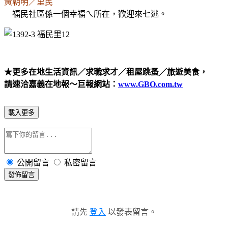
黃朝明／里民
福民社區係一個幸福ㄟ所在，歡迎來七逃。
★更多在地生活資訊／求職求才／租屋跳蚤／旅遊美食，
請速洽嘉義在地報～巨報網站：
www.GBO.com.tw
載入更多
公開留言
私密留言
發佈留言
請先
登入
以發表留言。