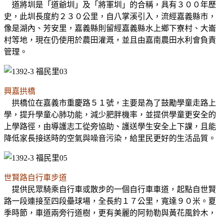
道將圳是「道爺圳」及「將軍圳」的合稱，具有３００年歷
史，此圳長度約２３０公里，自八掌溪引入，流經嘉義縣市，
像是湖內、芳安里，嘉義縣則留經嘉義縣水上鄉下寮村、大崙
村等地，現在仍使用於農田灌溉，並且由嘉南農田水利會負責
管理。
興嘉拱橋
拱橋位在嘉義市重慶路５１號，主要是為了鼓勵學童走路上
學，提升學童心肺功能，減少肥胖機率，並提供學童更安全的
上學路徑，由導護志工從旁協助、護送學生安全上下課，且能
降低家長接送時的空氣與噪音污染，給里民更好的生活品質。
世賢路自行車步道
提供民眾騎乘自行車或散步的一個自行車車道，起點自世賢
路一段連接至四段壘球場，全長約１７公里，寬達９０米。夏
季時節，車道兩旁行道樹，更有美麗的阿勃勒與黃花風鈴木，