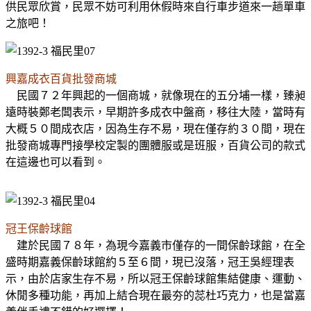
供民眾欣賞，民眾不妨可利用休假時來自行車步道來一趟單車
之旅吧！
興嘉成衣百貨批發商城
民國７２年興起的一個商城，就像現在的五分埔一樣，臻昶
遠時裝鄭老闆表示，早期許多成衣中盤商，移往大陸，當時有
大概５０間成衣店，因為生存不易，現在僅存約３０間，現在
批發商城專門接學校定製的團體服或是班服，百貨公司的款式
在這邊也可以看到。
冠王保齡球館
建於民國７８年，為現今嘉義市僅存的一間保齡球館，在全
盛時期嘉義保齡球館約５至６間，現已沒落，冠王吳經理表
示，由於店家生存不易，所以冠王保齡球館集結健康、運動、
休閒多種功能，再加上結合現在最夯的蕊杜巧克力，也是當嘉