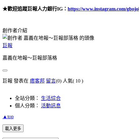
★歡迎追蹤巨報人力銀行
IG
：
https://www.instagram.com/gbojo
創作者介紹
巨報
嘉義在地報～巨報部落格
巨報 發表在
痞客邦
留言
(0)
人氣(
10
)
全站分類：
生活綜合
個人分類：
活動訊息
▲top
載入更多