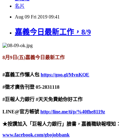
名片
Aug
09
Fri
2019
09:41
嘉義今日最新工作，8/9
8
月
9
日
(
五
)
嘉義今日最新工作
#
嘉義工作懶人包
https://goo.gl/MvnKQE
#
徵才廣告刊登
05-2831118
#
巨報人力銀行
#
天天免費給你好工作
LINE@
官方帳號
http://line.me/ti/p/%40fhe8119z
★按讚加入「巨報人力銀行」臉書，嘉義職缺報哩知：
www.facebook.com/gbojobbank