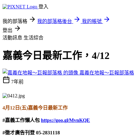
登入
我的部落格
我的部落格後台
我的帳號
登出
活動訊息
生活綜合
嘉義今日最新工作，4/12
嘉義在地報～巨報部落格
7年前
4
月
12
日
(
五
)
嘉義今日最新工作
#
嘉義工作懶人包
https://goo.gl/MvnKQE
#
徵才廣告刊登
05-2831118