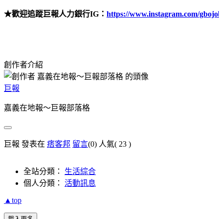
★歡迎追蹤巨報人力銀行
IG
：
https://www.instagram.com/gbojo
創作者介紹
巨報
嘉義在地報～巨報部落格
巨報 發表在
痞客邦
留言
(0)
人氣(
23
)
全站分類：
生活綜合
個人分類：
活動訊息
▲top