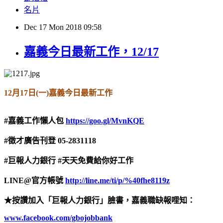
名片
Dec
17
Mon
2018
09:58
嘉義今日最新工作，12/17
12
月
17
日
(
一
)
嘉義今日最新工作
#
嘉義工作懶人包
https://goo.gl/MvnKQE
#
徵才廣告刊登
05-2831118
#
巨報人力銀行
#
天天免費給你好工作
LINE@
官方帳號
http://line.me/ti/p/%40fhe8119z
★按讚加入「巨報人力銀行」臉書，嘉義職缺報哩知：
www.facebook.com/gbojobbank