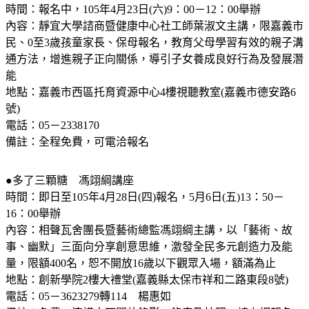
時間：報名中，105年4月23日(六)9：00－12：00舉辦
內容：靜宜大學諮商暨健康中心社工師葉淑文主講，限嘉義市
民、0至3歲孩童家長、保母報名，教育父母學習有效的親子溝
通方法，增進親子正向關係，導引子女養成良好行為及發展潛
能
地點：嘉義市西區托育資源中心4樓視聽教室(嘉義市德安路6
號)
電話：05－2338170
備註：全程免費，可電洽報名
●多了三顆糖 馮翊綱講座
時間：即日至105年4月28日(四)報名，5月6日(五)13：50－
16：00舉辦
內容：相聲瓦舍團長暨藝術總監馮翊綱主講，以「藝術、故
事、幽默」三面向分享創意思維，激發全民多元創造力及能
量，限額400名，恕不開放16歲以下觀眾入場，額滿為止
地點：創新學院2樓大禮堂(嘉義縣太保市祥和二路東段8號)
電話：05－3623279轉114 楊惠如