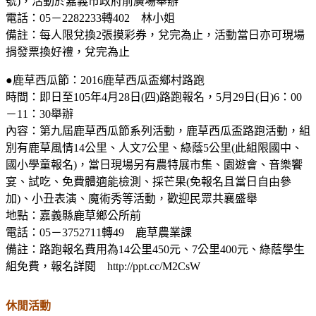
號)，活動於嘉義市政府前廣場舉辦
電話：05－2282233轉402 林小姐
備註：每人限兌換2張摸彩券，兌完為止，活動當日亦可現場
捐發票換好禮，兌完為止
●鹿草西瓜節：2016鹿草西瓜盃鄉村路跑
時間：即日至105年4月28日(四)路跑報名，5月29日(日)6：00
－11：30舉辦
內容：第九屆鹿草西瓜節系列活動，鹿草西瓜盃路跑活動，組
別有鹿草風情14公里、人文7公里、綠蔭5公里(此組限國中、
國小學童報名)，當日現場另有農特展市集、園遊會、音樂饗
宴、試吃、免費體適能檢測、採芒果(免報名且當日自由參
加)、小丑表演、魔術秀等活動，歡迎民眾共襄盛舉
地點：嘉義縣鹿草鄉公所前
電話：05－3752711轉49 鹿草農業課
備註：路跑報名費用為14公里450元、7公里400元、綠蔭學生
組免費，報名詳閱 http://ppt.cc/M2CsW
休閒活動