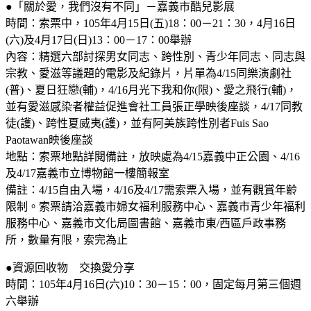
●「關於愛，我們沒有不同」－嘉義市酷兒影展
時間：索票中，105年4月15日(五)18：00－21：30，4月16日
(六)及4月17日(日)13：00－17：00舉辦
內容：精選六部討探男女同志、跨性別、青少年同志、同志與
宗教、愛滋等議題的電影及紀錄片，片單為4/15同樂演劇社
(普)、夏日狂戀(輔)，4/16月光下我和你(限)、愛之飛行(輔)，
並有愛滋感染者權益促進會社工員張正學映後座談，4/17同教
徒(護)、跨性夏威夷(護)，並有阿美族跨性別者Fuis Sao
Paotawan映後座談
地點：索票地點詳閱備註，放映處為4/15嘉義中正公園、4/16
及4/17嘉義市立博物館一樓簡報室
備註：4/15自由入場，4/16及4/17需索票入場，並有觀賞年齡
限制。索票請洽嘉義市婦女福利服務中心、嘉義市青少年福利
服務中心、嘉義市文化局圖書館、嘉義市東/西區戶政事務
所，數量有限，索完為止
●資源回收物 交換愛分享
時間：105年4月16日(六)10：30－15：00，固定每月第三個週
六舉辦