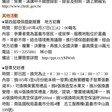
備註：免費，演講中不開放錄影、錄音及拍照，請上網報名
http://www.chrdc.gov.tw
其他活動
●第四屆環保戲劇競賽 地方初賽
時間：即日至105年4月27日(三)12：00報名
內容：參賽者需為嘉義市居民，或就學、服務地點位於嘉義
市，年齡不限。結合環境教育議題，進行環保戲劇競賽，經由
地方初賽、複賽、決賽後，再進入全國決賽，最高獎金10萬元
電話：05－2255061 林小姐
備註：比賽簡章詳閱 http://ppt.cc/yMWn6
●發票兌好禮
時間：即日起，換完為止，8：30－12：00，14：00－17：30
內容：捐105年3至6月份紙本統一發票(或無實體電子發票張數
減半)，可換精美實用禮品。捐8張換造型水果叉，捐20張換露
營燈，捐30張換微笑禮盒／抱枕／提袋／雙層玻璃瓶擇一，捐
40張換時尚真空保溫杯200ml，捐50張換時尚真空保溫杯280ml
地點：南區國稅局嘉義市分局4樓 志工服務檯(嘉義市中山路
199號)