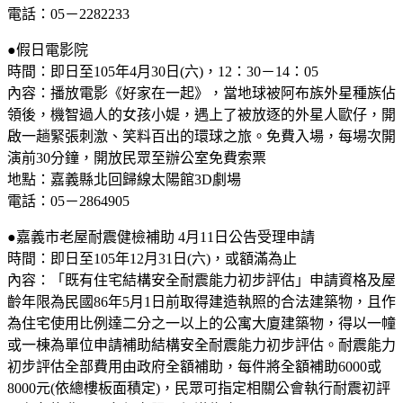
電話：05－2282233
●假日電影院
時間：即日至105年4月30日(六)，12：30－14：05
內容：播放電影《好家在一起》，當地球被阿布族外星種族佔
領後，機智過人的女孩小媞，遇上了被放逐的外星人歐仔，開
啟一趟緊張刺激、笑料百出的環球之旅。免費入場，每場次開
演前30分鐘，開放民眾至辦公室免費索票
地點：嘉義縣北回歸線太陽館3D劇場
電話：05－2864905
●嘉義市老屋耐震健檢補助 4月11日公告受理申請
時間：即日至105年12月31日(六)，或額滿為止
內容：「既有住宅結構安全耐震能力初步評估」申請資格及屋
齡年限為民國86年5月1日前取得建造執照的合法建築物，且作
為住宅使用比例達二分之一以上的公寓大廈建築物，得以一幢
或一棟為單位申請補助結構安全耐震能力初步評估。耐震能力
初步評估全部費用由政府全額補助，每件將全額補助6000或
8000元(依總樓板面積定)，民眾可指定相關公會執行耐震初評