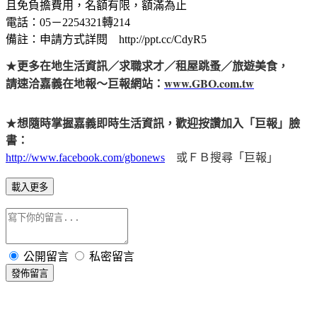
且免負擔費用，名額有限，額滿為止
電話：05－2254321轉214
備註：申請方式詳閱 http://ppt.cc/CdyR5
★
更多在地生活資訊／求職求才／租屋跳蚤／旅遊美食，
www.GBO.com.tw
請速洽嘉義在地報～巨報網站：
★
想隨時掌握嘉義即時生活資訊，歡迎按讚加入「巨報」臉
書：
http://www.facebook.com/gbonews
或ＦＢ搜尋「巨報」
載入更多
公開留言
私密留言
發佈留言