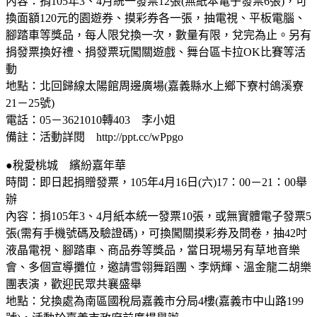
內容：捐105年3、4月統一發票12張(無紙本電子發票6張)，可
換面額120元的園遊券、摸彩券各一張，抽電視、平板電腦、
腳踏車等獎品，每人限兌換一次，數量有限，兌完為止。另有
捐發票換好禮、捐發票玩闖關遊戲、舞台區卡拉OK比賽等活
動
地點：北回歸線太陽館周邊廣場(嘉義縣水上鄉下寮村鴿溪寮
21－25號)
電話：05－3621010轉403 李小姐
備註：活動詳閱 http://ppt.cc/wPpgo
●稅愛桃城 繽紛嘉年華
時間：即日起捐贈發票，105年4月16日(六)17：00－21：00舉
辦
內容：捐105年3、4月紙本統一發票10張，或無實體電子發票5
張(需有手機號碼及驗證碼)，可換闖關摸彩券及問卷，抽42吋
液晶電視、腳踏車、商品券等獎品，當日現場另有草地音樂
會、多個宣導攤位，邀請雪翎舞蹈團、李炳輝、溫金龍二胡樂
團表演，歡迎民眾共襄盛舉
地點：兌換處為南區國稅局嘉義市分局4樓(嘉義市中山路199