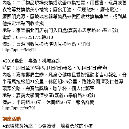
內容：二手物品現場交換或跳蚤市集拍賣，用舊書、玩具或舊
衣物等兌換精美小禮物；廢食用油、 保麗龍杯、廢乾電池、
廢照明光源、廢玻璃容器等物品來做回收兌換集集樂，或到其
他指定地點回收兌換
地點：家樂福北門店前門入口處(嘉義市忠孝路346巷21號)
電話：05－2251775轉310
備註：資源回收兌換標準與兌換地點，詳閱
http://ppt.cc/Mgl7k
●2016嘉郵！嘉遊！桃城路跑
時間：即日至105年5月1日(日)報名，9月4日(日)舉辦
內容：嘉義郵局主辦，凡身心健康且愛好運動者皆可報名，分
半程馬拉松組21公里、休閒組8.5公里，路線為蘭潭及仁義潭
環潭公路，完賽贈獎牌、咖啡杯、個人化郵票
地點：嘉義大學蘭潭校區(嘉義市學府路300號)
備註：半馬組700元、休閒組500元，報名詳閱
http://ppt.cc/ye79J
講座活動
●親職教育講座：心強體健－培養勇敢的小孩