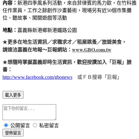
內容：
新港四季風系列活動，來自菲律賓的馬力歐，在竹科擔
任作業員，工作之餘創作沙畫藝術，現場另有近50個市集攤
位、聽故事、闖關遊戲等活動
地點：
嘉義縣新港鄉新港鐵路公園
★
更多在地生活資訊／求職求才／租屋跳蚤／旅遊美食，
www.GBO.com.tw
請速洽嘉義在地報～巨報網站：
★
想隨時掌握嘉義即時生活資訊，歡迎按讚加入「巨報」臉
書：
http://www.facebook.com/gbonews
或ＦＢ搜尋「巨報」
載入更多
公開留言
私密留言
發佈留言