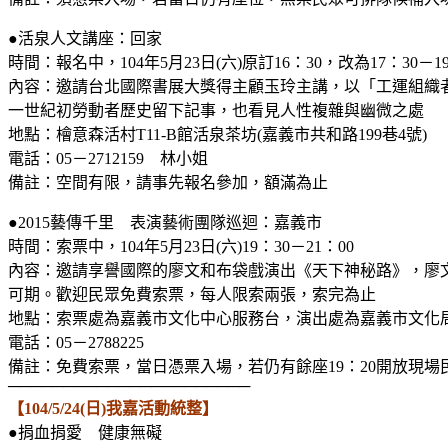
●活泉人文講座：回家
時間：報名中，104年5月23日(六)原訂16：30，改為17：30－1
內容：邀請台北國際書展大獎得主顧玉玲主講，以「工運組織
一世紀初勞動者歷史留下記事，也看見人性複雜與幽微之處
地點：檜意森活村T11-B館活泉茶坊(嘉義市共和路199巷4號)
電話：05－2712159 林小姐
備註：空間有限，請事先報名參加，額滿為止
●2015藝傳千里 表演藝術團隊巡迴：嘉義市
時間：索票中，104年5月23日(六)19：30－21：00
內容：邀請享譽國際的廖文和布袋戲演出《天下神秘路》，廖
可期。歡迎民眾免費索票，每人限索兩張，索完為止
地點：索票處為嘉義市文化中心服務台，演出處為嘉義市文化
電話：05－2788225
備註：免費索票，當日憑票入場，若仍有餘座19：20開放現場
──────────────────────
【104/5/24(日)我嘉活動統整】
●捐血捐愛 健康無礙