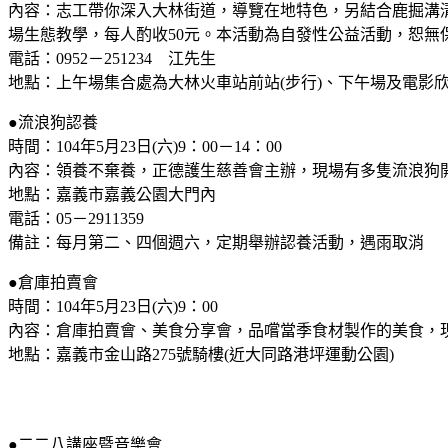
內容：志工帶你深入大林街道，導覽在地特色，另結合鹿掘溝
場生態教學，每人酌收50元。本活動為自發性公益活動，恕無
電話：0952－251234 江先生
地點：上午場集合處為大林火車站前站(步行)、下午場及電影
●流浪狗認養
時間：104年5月23日(六)9：00－14：00
內容：領養不棄養，正德護生慈善會主辦，現場有多隻流浪狗
地點：嘉義市嘉義公園大門內
電話：05－2911359
備註：每月第二、四個週六，定期舉辦認養活動，遇雨取消
●倉庫拍賣會
時間：104年5月23日(六)9：00
內容：倉庫拍賣會、美食分享會，品嚐當季食材製作的美食，
地點：嘉義市金山路275號騎樓(近大同路港坪運動公園)
●二二八講座暨音樂會