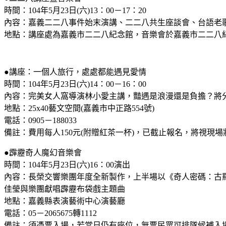
時間：104年5月23日(六)13：00－17：20
內容：嘉義二二八事件始末演講、二二八共生座談會、台語老
地點：講座處為嘉義市二二八紀念館，音樂會於嘉義市二二八紀念
●講座：一個人旅行，處處都能遇見愛情
時間：104年5月23日(六)14：00－16：00
內容：完美女人窩導演林小愛主講，豔遇是浪漫還是負擔？將
地點：25x40藝文空間(嘉義市中正路554號)
電話：0905－188033
備註：費用每人150元(附贈紅茶一杯)，已截止報名，將視現
●霹靂奇人魔幻音樂會
時間：104年5月23日(六)16：00演出
內容：長榮交響樂團年度全新製作，上半場以《奇人密碼：古
佳瑩與樂團獻唱霹靂布袋戲主題曲
地點：嘉義縣表演藝術中心演藝廳
電話：05－2065675轉1112
備註：須憑票入場，若當日仍有座位，無票民眾可排隊候補入