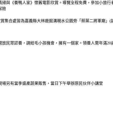
清掃與《養鴨人家》懷舊電影欣賞。導覽全程免費，參加小旅行
保險
欣賞集合處皆為嘉義縣大林鹿掘溝親水公園旁「蔡葉二將軍廟」(
開放民眾認養，請給毛小孩機會，擁有一個家。領養人需年滿20
現場另有當季盛產蔬果販售，當日下午舉辦原民伙伴小講堂