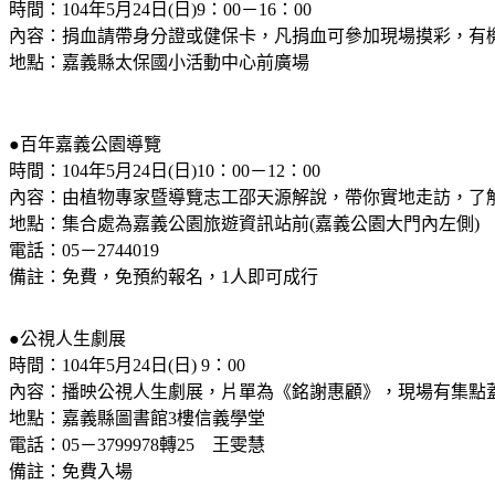
時間：104年5月24日(日)9：00－16：00
內容：捐血請帶身分證或健保卡，凡捐血可參加現場摸彩，有
地點：嘉義縣太保國小活動中心前廣場
●百年嘉義公園導覽
時間：104年5月24日(日)10：00－12：00
內容：由植物專家暨導覽志工邵天源解說，帶你實地走訪，了
地點：集合處為嘉義公園旅遊資訊站前(嘉義公園大門內左側)
電話：05－2744019
備註：免費，免預約報名，1人即可成行
●公視人生劇展
時間：104年5月24日(日) 9：00
內容：播映公視人生劇展，片單為《銘謝惠顧》，現場有集點
地點：嘉義縣圖書館3樓信義學堂
電話：05－3799978轉25 王雯慧
備註：免費入場