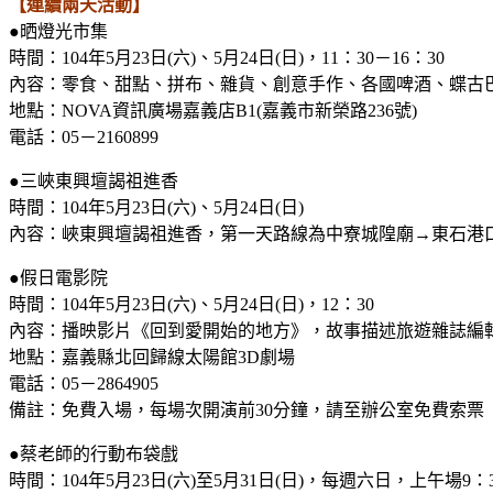
【連續兩天活動】
●晒燈光市集
時間：104年5月23日(六)、5月24日(日)，11：30－16：30
內容：零食、甜點、拼布、雜貨、創意手作、各國啤酒、蝶古
地點：NOVA資訊廣場嘉義店B1(嘉義市新榮路236號)
電話：05－2160899
●三峽東興壇謁祖進香
時間：104年5月23日(六)、5月24日(日)
內容：峽東興壇謁祖進香，第一天路線為中寮城隍廟→東石港
●假日電影院
時間：104年5月23日(六)、5月24日(日)，12：30
內容：播映影片《回到愛開始的地方》，故事描述旅遊雜誌編
地點：嘉義縣北回歸線太陽館3D劇場
電話：05－2864905
備註：免費入場，每場次開演前30分鐘，請至辦公室免費索票
●蔡老師的行動布袋戲
時間：104年5月23日(六)至5月31日(日)，每週六日，上午場9：3