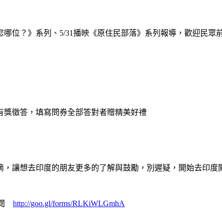
師，您哪位？》系列、5/31播映《原住民部落》系列報導，歡迎民眾
有獎徵答，填寫問券全部答對者贈精美好禮
滴，讓想去印度的朋友更多的了解與鼓勵，別遲疑，開始去印度
詳閱
http://goo.gl/forms/RLKiWLGmhA