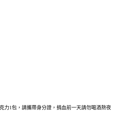
神巧克力1包，請攜帶身分證，捐血前一天請勿喝酒熬夜