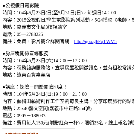
●公視假日電影院
時間：104年5月23日(日)至5月31日(日)，每週日14：00
內容：2015公視假日/學生電影院系列活動，5/24播映《老
地點：嘉義市文化局3樓視聽室
電話：05－2788225
備註：免費，影片簡介詳閱官網
http://goo.gl/FqTWV5
●房屋稅開徵宣導服務
時間：104年5月23日(六)14：00－17：00
內容：稅務諮詢服務站，宣導房屋稅開徵訊息，並有租稅常識
地點：遠東百貨嘉義店
●講座：探險－開始闖蕩印度！
時間：104年5月24日(日)19：00－21：00
內容：藝術田藝術創作工作室劉育良主講，分享印度旅行的點
地點：25x40藝文空間(嘉義市中正路554號)
電話：0905－188033
備註：費用每人150元(附贈紅茶一杯)，限額25名，線上報名
──────────────────────