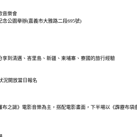
歌音樂會
公園舉辦(嘉義市大雅路二段695號)
分享到清邁、峇里島、新疆、柬埔寨、寮國的旅行經驗
場狀況開放當日報名
羅布之謎》電影音樂為主，搭配電影畫面，下半場以《霹靂布袋
場