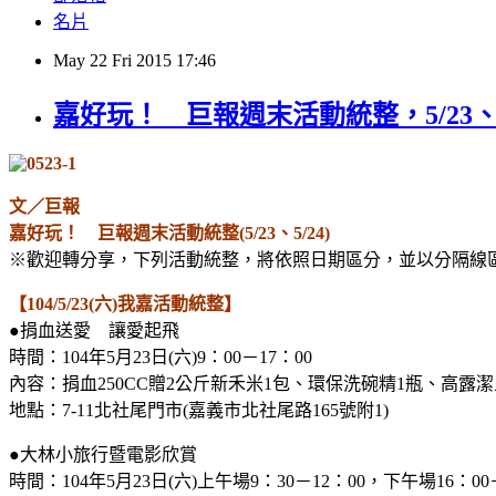
名片
May
22
Fri
2015
17:46
嘉好玩！ 巨報週末活動統整，5/23、5
文／巨報
嘉好玩！ 巨報週末活動統整(5/23、5/24)
※歡迎轉分享，下列活動統整，將依照日期區分，並以分隔線
【104/5/23(六)我嘉活動統整】
●捐血送愛 讓愛起飛
時間：104年5月23日(六)9：00－17：00
內容：捐血250CC贈2公斤新禾米1包、環保洗碗精1瓶、高
地點：7-11北社尾門市(嘉義市北社尾路165號附1)
●大林小旅行暨電影欣賞
時間：104年5月23日(六)上午場9：30－12：00，下午場16：00