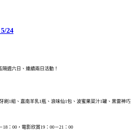
/24
區隔週六日、連續兩日活動！
露潔牙刷1組、嘉南羊乳1瓶、浪味仙1包、波蜜果菜汁1罐、黑雷
－18：00，電影欣賞19：00－21：00