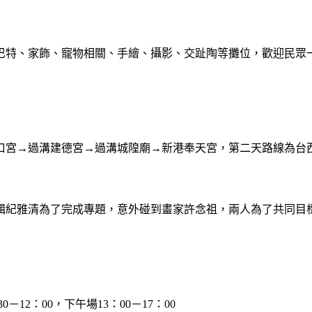
巴特、家飾、寵物相關、手繪、攝影、交趾陶等攤位，歡迎民眾
口宮→過溝建德宮→過溝城隍廟→新港奉天宮，第二天路線為台
輯紀雅清為了完成專題，意外碰到畫家許念祖，兩人為了共同目
0－12：00，下午場13：00－17：00