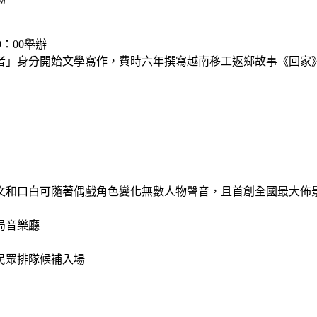
9：00舉辦
者」身分開始文學寫作，費時六年撰寫越南移工返鄉故事《回家
文和口白可隨著偶戲角色變化無數人物聲音，且首創全國最大佈
局音樂廳
民眾排隊候補入場