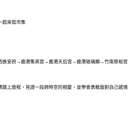
一起來逛市集
西進安府→鹿港集英宮→鹿港天后宮→鹿港玻璃廟→竹南慈裕宮
標踏上旅程，見證一段跨時空的相愛，並學會勇敢面對自己感情