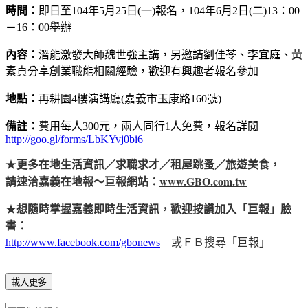
時間：
即日至104年5月25日(一)報名，104年6月2日(二)13：00
－16：00舉辦
內容：
潛能激發大師魏世強主講，另邀請劉佳苓、李宜庭、黃
素貞分享創業職能相關經驗，歡迎有興趣者報名參加
地點：
再耕園4樓演講廳(嘉義市玉康路160號)
備註：
費用每人300元，兩人同行1人免費，報名詳閱
http://goo.gl/forms/LbKYvj0bi6
★
更多在地生活資訊／求職求才／租屋跳蚤／旅遊美食，
www.GBO.com.tw
請速洽嘉義在地報～巨報網站：
★
想隨時掌握嘉義即時生活資訊，歡迎按讚加入「巨報」臉
書：
http://www.facebook.com/gbonews
或ＦＢ搜尋「巨報」
載入更多