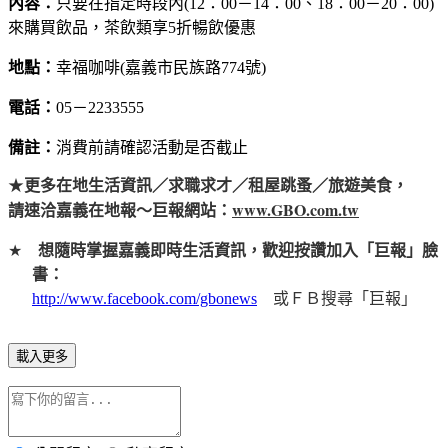
內容：
只要在指定時段內(12：00－14：00、18：00－20：00)
來購買飲品，茶飲類享5折暢飲優惠
地點：
幸福咖啡(嘉義市民族路774號)
電話：
05－2233555
備註：
消費前請確認活動是否截止
★
更多在地生活資訊／求職求才／租屋跳蚤／旅遊美食，
www.GBO.com.tw
請速洽嘉義在地報～巨報網站：
★
想隨時掌握嘉義即時生活資訊，歡迎按讚加入「巨報」臉
書：
http://www.facebook.com/gbonews
或ＦＢ搜尋「巨報」
載入更多