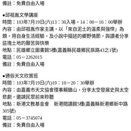
備註：免費自由入場
●邱祖胤文學講座
時間：
103
年
7
月
19
日
(
六
)13
：
30
入場，
14
：
00
－
16
：
00
舉辦
內容：由邱祖胤作家主講，以「來自泥土的溫柔與強悍」為
題，用自身生活經驗，及小說中描述的鄉野情節，與讀者分享
這塊土地的艱苦與快樂
地點：民雄鄉立圖書館
5
樓
(
嘉義縣民雄鄉民族路
43
之
1
號
)
電話：
05
－
2262015
備註：免費自由入場
●通俗天文欣賞班
時間：
103
年
7
月
19
日
(
六
)19
：
10
－
20
：
30
舉辦
內容：由嘉義市天文協會理事賴鎮山，分享太空發展史與太空
悲劇，邀請民眾前來聆聽
地點：新港文教基金會 新港閱讀館
5
樓
(
嘉義縣新港鄉新中路
305
號
)
電話：
05
－
3745074
備註：免費自由入場