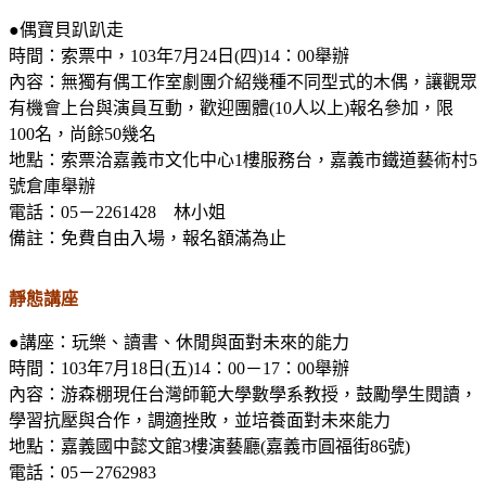
●偶寶貝趴趴走
時間：索票中，
103
年
7
月
24
日
(
四
)14
：
00
舉辦
內容：無獨有偶工作室劇團介紹幾種不同型式的木偶，讓觀眾
有機會上台與演員互動，歡迎團體
(10
人以上
)
報名參加，限
100
名，尚餘
50
幾名
地點：索票洽嘉義市文化中心
1
樓服務台，嘉義市鐵道藝術村
5
號倉庫舉辦
電話：
05
－
2261428
林小姐
備註：免費自由入場，報名額滿為止
靜態講座
●講座：玩樂、讀書、休閒與面對未來的能力
時間：
103
年
7
月
18
日
(
五
)14
：
00
－
17
：
00
舉辦
內容：游森棚現任台灣師範大學數學系教授，鼓勵學生閱讀，
學習抗壓與合作，調適挫敗，並培養面對未來能力
地點：嘉義國中懿文館
3
樓演藝廳
(
嘉義市圓福街
86
號
)
電話：
05
－
2762983