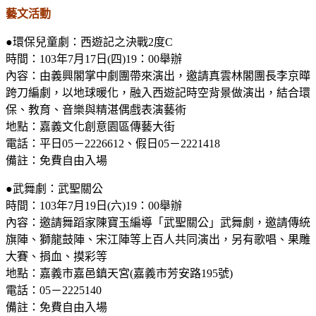
藝文活動
●環保兒童劇：西遊記之決戰
2
度
C
時間：
103
年
7
月
17
日
(
四
)19
：
00
舉辦
內容：由義興閣掌中劇團帶來演出，邀請真雲林閣團長李京曄
跨刀編劇，以地球暖化，融入西遊記時空背景做演出，結合環
保、教育、音樂與精湛偶戲表演藝術
地點：嘉義文化創意園區傳藝大街
電話：平日
05
－
2226612
、假日
05
－
2221418
備註：免費自由入場
●武舞劇：武聖關公
時間：
103
年
7
月
19
日
(
六
)19
：
00
舉辦
內容：邀請舞蹈家陳寶玉編導「武聖關公」武舞劇，邀請傳統
旗陣、獅龍鼓陣、宋江陣等上百人共同演出，另有歌唱、果雕
大賽、捐血、摸彩等
地點：嘉義市嘉邑鎮天宮
(
嘉義市芳安路
195
號
)
電話：
05
－
2225140
備註：免費自由入場