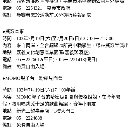
地點：報名洽廉政宣導攤位，嘉義市港坪運動公園戶外廣場
電話：
05
－
2254321
嘉義市政府
備註：參賽者需於活動前
10
分鐘抵達報到處
●搖滾本事
時間：
103
年
7
月
19
日
(
六
)
至
7
月
20
日
(
日
)13
：
00
－
21
：
00
內容：來自兩岸、全台超過
20
所高中職學生，帶來搖滾樂演出
地點：嘉義文化創意產業園區
(
嘉義舊酒廠
)
電話：
05
－
2226612(
平日
)
、
05
－
2221418(
假日
)
備註：免費自由入場
●
MOMO
親子台 粉絲見面會
時間：
103
年
7
月
19
日
(
六
)17
：
00
舉辦
內容：
MOMO
親子台的哈密瓜哥哥與優格姐姐，在今年暑
假，將用唱跳感十足的歌曲舞蹈，陪伴小朋友
地點：新光三越嘉義店
1
樓大門口
電話：
05
－
2224888
備註：免費自由入場