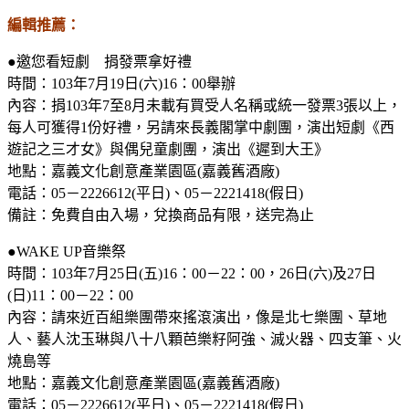
編輯推薦：
●邀您看短劇 捐發票拿好禮
時間：
103
年
7
月
19
日
(
六
)16
：
00
舉辦
內容：捐
103
年
7
至
8
月未載有買受人名稱或統一發票
3
張以上，
每人可獲得
1
份好禮，另請來長義閣掌中劇團，演出短劇《西
遊記之三才女》與偶兒童劇團，演出《遲到大王》
地點：嘉義文化創意產業園區
(
嘉義舊酒廠
)
電話：
05
－
2226612(
平日
)
、
05
－
2221418(
假日
)
備註：免費自由入場，兌換商品有限，送完為止
●
WAKE UP
音樂祭
時間：
103
年
7
月
25
日
(
五
)16
：
00
－
22
：
00
，
26
日
(
六
)
及
27
日
(
日
)11
：
00
－
22
：
00
內容：請來近百組樂團帶來搖滾演出，像是北七樂團、草地
人、藝人沈玉琳與八十八顆芭樂籽阿強、滅火器、四支筆、火
燒島等
地點：嘉義文化創意產業園區
(
嘉義舊酒廠
)
電話：
05
－
2226612(
平日
)
、
05
－
2221418(
假日
)