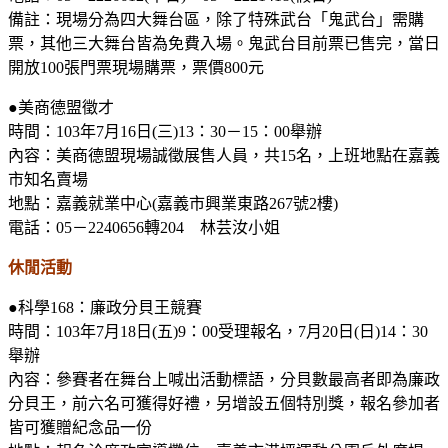
備註：現場分為四大舞台區，除了特殊武台「鬼武台」需購
票，其他三大舞台皆為免費入場。鬼武台目前票已售完，當日
開放
100
張門票現場購票，票價
800
元
●美商德盟徵才
時間：
103
年
7
月
16
日
(
三
)13
：
30
－
15
：
00
舉辦
內容：美商德盟現場誠徵展售人員，共
15
名，上班地點在嘉義
市知名賣場
地點：嘉義就業中心
(
嘉義市興業東路
267
號
2
樓
)
電話：
05
－
2240656
轉
204
林芸汝小姐
休閒活動
●科學
168
：廉政分貝王競賽
時間：
103
年
7
月
18
日
(
五
)9
：
00
受理報名，
7
月
20
日
(
日
)14
：
30
舉辦
內容：參賽者在舞台上喊出活動標語，分貝數最高者即為廉政
分貝王，前六名可獲得好禮，另增設五個特別獎，報名參加者
皆可獲贈紀念品一份