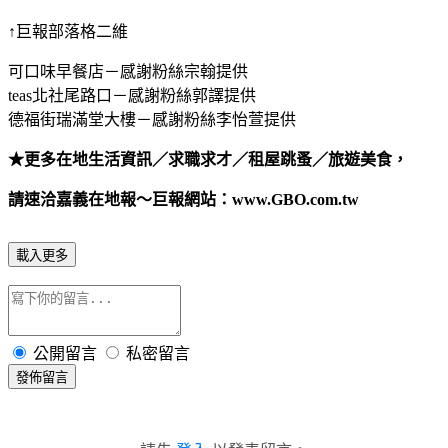
↑巨報部落格二維
可口味早餐店－感謝粉絲宗翰提供
teas北社尾路口－感謝粉絲郭譯提供
德福街瑞滿堂大樓－感謝粉絲李怡萱提供
★更多在地生活資訊／求職求才／租屋跳蚤／旅遊美食，
請速洽嘉義在地報～巨報網站：www.GBO.com.tw
載入更多
公開留言
私密留言
發佈留言