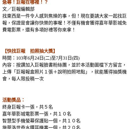
急尋！巨報在哪裡！？
文／巨報編輯部
找東西是一件令人感到焦燥的事，但！現在要請大家一起找巨
報，保證是會讓你快樂的事喔！不僅有機會獲得嘉年華影城免
費電影票，還有多項好禮等你來拿！
【快找巨報 拍照抽大獎】
時間：103年6月24日(二)至7月31日(四)
內容：按讚加入巨報臉書粉絲團，並於本活動圖檔下方留言，
上傳「巨報報盒照片１張＋說明拍照地點」，就能獲得抽獎機
會，每人限投稿一次
活動獎品：
終身巨報卡一張，共５名
嘉年華影城電影票一張，共１０名
智慧型手機螢幕保護貼一個，共１０名
施華洛世奇水鑽耳機塞一個，共２０名