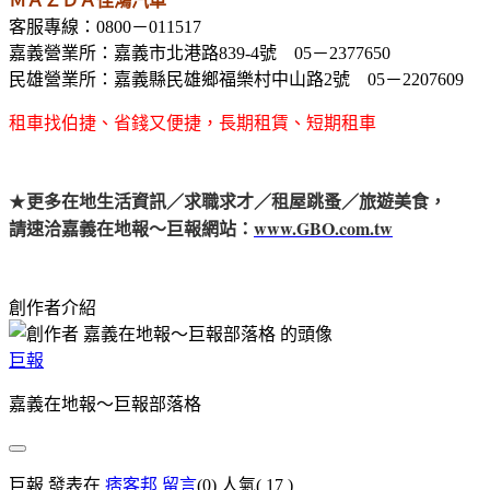
ＭＡＺＤＡ佳鴻汽車
客服專線：0800－011517
嘉義營業所：嘉義市北港路839-4號 05－2377650
民雄營業所：嘉義縣民雄鄉福樂村中山路2號 05－2207609
租車找伯捷、省錢又便捷，長期租賃、短期租車
★
更多在地生活資訊／求職求才／租屋跳蚤／旅遊美食，
www.GBO.com.tw
請速洽嘉義在地報～巨報網站：
創作者介紹
巨報
嘉義在地報～巨報部落格
巨報 發表在
痞客邦
留言
(0)
人氣(
17
)