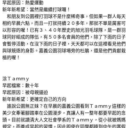
早起原因：熱愛運動
新年新希望：當然是繼續打球囉！
和朋友到公園裡打羽球不是什麼稀奇事，但如果一群人每天
相約早晨六點，而且一打就持續２０多年，那就不單是厲害可
以形容的喔！已有３、４０年歷史的旭光羽毛球隊，是一群羽
球同好組成的隊伍，有５０多名會員的他們，除了下雨的日子
會暫停活動，在沒下雨的日子裡，天天都可以在這裡看見他們
與球競逐的身影。嘉義公園羽球場旁的杜鵑，還是他們貢獻栽
植的喔！
涂Ｔａｍｍｙ
早起檔案：數十年
早起原因：被母親逼迫
新年新希望：更確定自己的方向
誰說公園無正妹？在早晨的嘉義公園看到Ｔａｍｍｙ這樣的
美少女牽著腳踏車在公園漫步，真讓人有一整年都要早起的念
頭。目前就讀清大人文社會學系的Ｔａｍｍｙ，從小就被媽媽
規定，而養成早起的習慣，因此即使在同學都睡到中午的寒假