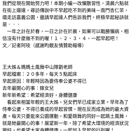
我們從現在開始努力吧！本期小編一改懶散習性，清晨六點就
在街上遛達，尋訪傳說中不早起吃不到的美味－南門杏仁茶，
還走訪嘉義公園，邀請早起達人們告訴我們，終極早起秘訣就
是．．．
一年之計在於春，一日之計在於晨，如果可以戰勝懶病，相
信沒有什麼做不到的喔！１、２、３、４，一起早起吧！
文／記者阿吱（感謝昀靚友情贊助報導）
王大姊＆媽媽土風舞中山隊劉老師
早起檔案：２０多年，每天５點起床
早起原因：年輕時因為要侍奉公婆不得已
去年最開心的事：嫁女兒
新年新希望：希望經濟好，身體健康
看起來相當年輕的王大姊，兒女們早已成家立業。早年為了
侍奉公婆，不得已養成的早起習慣，現在反而成為她的最大資
產。每天只要能來公園運動，和愛跳舞的同好一起跳土風舞，
就是她最開心的事！展望新一年，除了希望大環境的經濟狀況
變好，也希望大家身體健康，一起加入早起的行列喔！