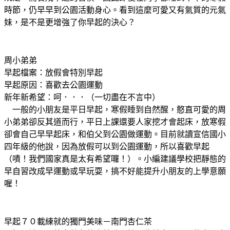
時節，仍早早到公園活動身心。看到這麼可愛又有氣質的元氣
妹，是不是更增強了你早起的決心？
周小弟弟
早起檔案：放假會特別早起
早起原因：喜歡去公園運動
新年新希望：呵．．．（一切盡在不言中）
一般的小朋友是平日早起，寒假睡到自然醒，憨直可愛的周
小弟弟卻反其道而行，平日上課還要人家挖才會起床，放寒假
卻會自己早早起床，和伯父到公園做運動。目前就讀宣信國小
四年級的他說，因為放假可以到公園運動，所以喜歡早起
（嘖！我們國家真是太有希望囉！）。小編建議學校把靜態的
早自習改成早運動或早玩耍，搞不好能提升小朋友的上學意願
喔！
早起７０載練就的獨門美味－南門杏仁茶