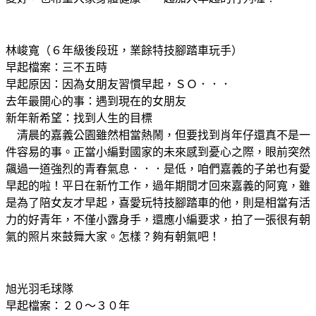
林峻寬（６年級後段班，業餘特技腳踏車玩手）
早起檔案：三不五時
早起原因：因為女朋友習慣早起，ＳＯ．．．
去年最開心的事：遇到現在的女朋友
新年新希望：找到人生的目標
清晨的嘉義公園雖然相當熱鬧，但要找到肖年仔還真不是一
件容易的事。正當小編對國家的未來感到憂心之際，眼前突然
飆過一道強烈的青春氣息．．．是低，咱們嘉義的子弟也有愛
早起的啦！平日在新竹工作，過年期間才回來嘉義的阿寬，雖
是為了陪女友才早起，喜愛玩特技腳踏車的他，則是相當有活
力的好青年，不僅小露身手，還應小編要求，拍了一張很有朝
氣的照片來鼓舞大家。怎樣？夠有朝氣吧！
旭光羽毛球隊
早起檔案：２０～３０年