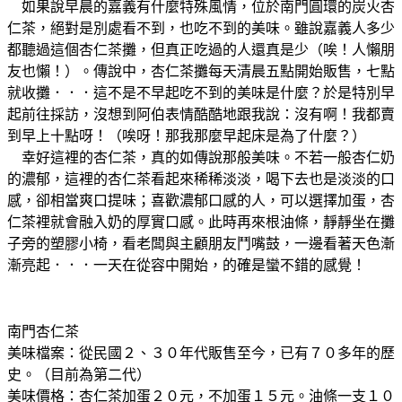
如果說早晨的嘉義有什麼特殊風情，位於南門圓環的炭火杏
仁茶，絕對是別處看不到，也吃不到的美味。雖說嘉義人多少
都聽過這個杏仁茶攤，但真正吃過的人還真是少（唉！人懶朋
友也懶！）。傳說中，杏仁茶攤每天清晨五點開始販售，七點
就收攤．．．這不是不早起吃不到的美味是什麼？於是特別早
起前往採訪，沒想到阿伯表情酷酷地跟我說：沒有啊！我都賣
到早上十點呀！（唉呀！那我那麼早起床是為了什麼？）
幸好這裡的杏仁茶，真的如傳說那般美味。不若一般杏仁奶
的濃郁，這裡的杏仁茶看起來稀稀淡淡，喝下去也是淡淡的口
感，卻相當爽口提味；喜歡濃郁口感的人，可以選擇加蛋，杏
仁茶裡就會融入奶的厚實口感。此時再來根油條，靜靜坐在攤
子旁的塑膠小椅，看老闆與主顧朋友鬥嘴鼓，一邊看著天色漸
漸亮起．．．一天在從容中開始，的確是蠻不錯的感覺！
南門杏仁茶
美味檔案：從民國２、３０年代販售至今，已有７０多年的歷
史。（目前為第二代）
美味價格：杏仁茶加蛋２０元，不加蛋１５元。油條一支１０