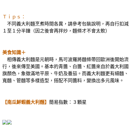
Ｔｉｐｓ：
不同義大利麵烹煮時間各異，請參考包裝說明，再自行扣減
１至１分半鐘（因之後會再拌炒，麵條才不會太軟）
美食知識＋
相傳義大利麵是元朝時，馬可波羅將麵條帶回歐洲後開始流
行，後來傳至美國。基本的青醬、白醬、紅醬來自於義大利國
旗顏色，象徵滿地平原、牛奶及番茄。而義大利麵更有細麵、
寬麵、管麵等多樣造型，搭配不同醬料，變換出多元風味。
【南瓜鮮蝦義大利麵】
簡易指數：３顆星