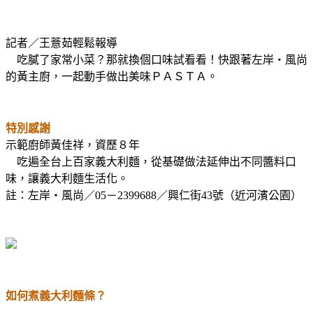
記者／王薏茹輕鬆報導
吃膩了家常小菜？那就換個口味試看看！快跟著左岸‧風尚
的黃主廚，一起動手做出美味ＰＡＳＴＡ。
特別感謝
示範廚師黃佳祥，資歷８年
吃遍全台上百家義大利麵，從基礎做法延伸出不同醬料口
味，讓義大利麵生活化。
註：左岸‧風尚／05－2399688／興仁街43號（近河濱公園）
如何煮義大利麵條？