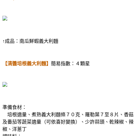
↑成品：南瓜鮮蝦義大利麵
【清醬培根義大利麵】
簡易指數：４顆星
準備食材：
培根適量、煮熟義大利麵條７０克、羅勒葉７至８片、香菇
及番茄等蔬菜適量（可依喜好變換）、少許蒜頭、乾辣椒、辣
椒、洋蔥丁