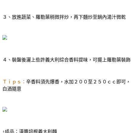
３、放進蔬菜、羅勒葉稍微拌炒，再下麵炒至鍋內湯汁微乾
４、裝盤後灑上些許義大利綜合香料提味，可擺上羅勒葉裝飾
Ｔｉｐｓ：
辛香料須先爆香，水加２００至２５０ｃｃ即可，
白酒隨意
↑成品：清醬培根義大利麵