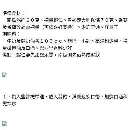
準備食材：
南瓜泥約６０克、適量蝦仁、煮熟義大利麵條７０克、香菇
及番茄等蔬菜適量（可依喜好變換）、少許蒜頭、洋蔥丁
調味料：
牛奶及鮮奶油各１００ｃｃ、鹽巴一小匙、高湯粉少量、適
量橄欖油及白酒、巴西里香料少許
備註：蝦仁要先加鹽汆燙，南瓜則先蒸熟成泥狀
１、倒入些許橄欖油，放入蒜頭、洋蔥及蝦仁後，加進白酒稍
微拌炒