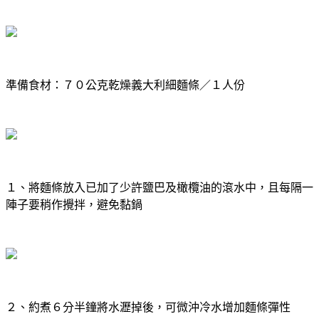
準備食材：７０公克乾燥義大利細麵條／１人份
１、將麵條放入已加了少許鹽巴及橄欖油的滾水中，且每隔一
陣子要稍作攪拌，避免黏鍋
２、約煮６分半鐘將水瀝掉後，可微沖冷水增加麵條彈性