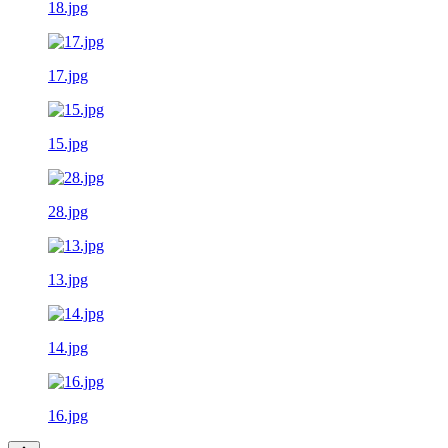
18.jpg
17.jpg
15.jpg
28.jpg
13.jpg
14.jpg
16.jpg