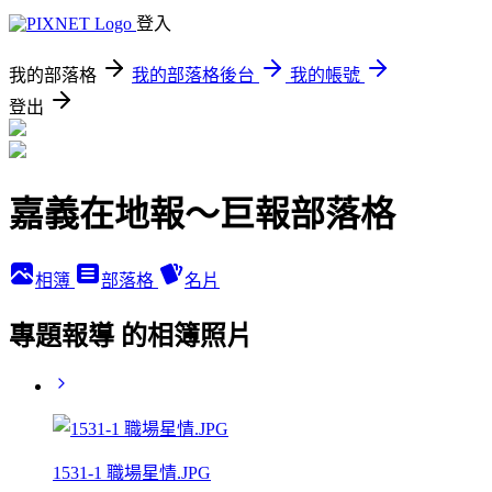
登入
我的部落格
我的部落格後台
我的帳號
登出
嘉義在地報～巨報部落格
相簿
部落格
名片
專題報導 的相簿照片
1531-1 職場星情.JPG